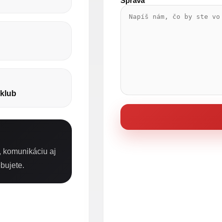
Správa
 klub
, komunikáciu aj
bujete.