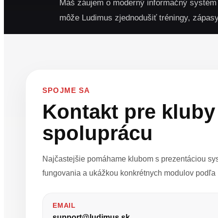
Máš záujem o moderný informačný systém p
môže Ludimus zjednodušiť tréningy, zápasy
SPOJME SA
Kontakt pre kluby
spoluprácu
Najčastejšie pomáhame klubom s prezentáciou sy
fungovania a ukážkou konkrétnych modulov podľa p
EMAIL
support@ludimus.sk