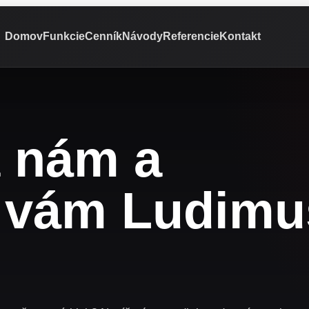
Domov
Funkcie
Cenník
Návody
Referencie
Kontakt
a nám a
 vám Ludimu