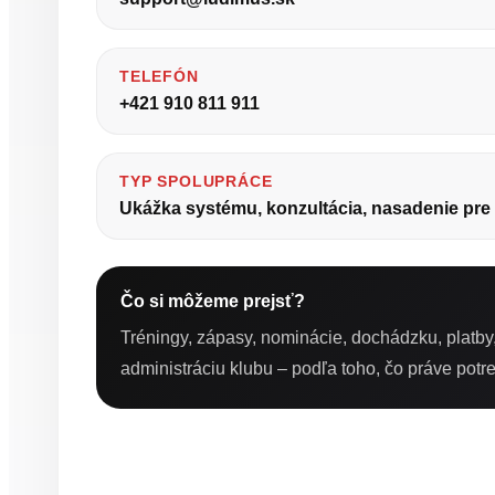
TELEFÓN
+421 910 811 911
TYP SPOLUPRÁCE
Ukážka systému, konzultácia, nasadenie pre
Čo si môžeme prejsť?
Tréningy, zápasy, nominácie, dochádzku, platby
administráciu klubu – podľa toho, čo práve potre