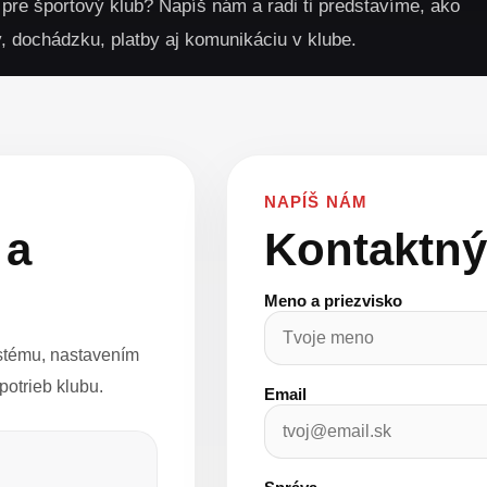
re športový klub? Napíš nám a radi ti predstavíme, ako
, dochádzku, platby aj komunikáciu v klube.
NAPÍŠ NÁM
 a
Kontaktný
Meno a priezvisko
stému, nastavením
otrieb klubu.
Email