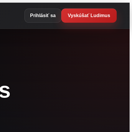
Prihlásiť sa
Vyskúšať Ludimus
s