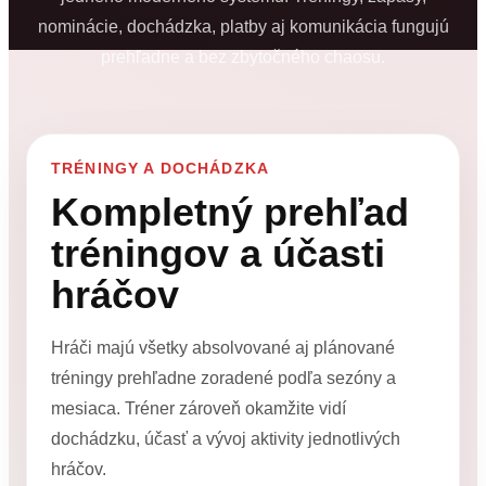
nominácie, dochádzka, platby aj komunikácia fungujú
prehľadne a bez zbytočného chaosu.
TRÉNINGY A DOCHÁDZKA
Kompletný prehľad
tréningov a účasti
hráčov
Hráči majú všetky absolvované aj plánované
tréningy prehľadne zoradené podľa sezóny a
mesiaca. Tréner zároveň okamžite vidí
dochádzku, účasť a vývoj aktivity jednotlivých
hráčov.