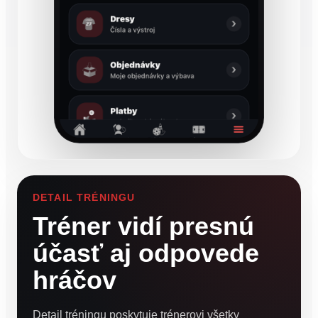
DETAIL TRÉNINGU
Tréner vidí presnú
účasť aj odpovede
hráčov
Detail tréningu poskytuje trénerovi všetky