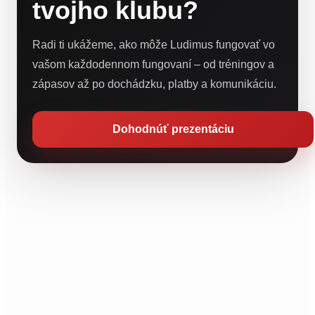
tvojho klubu?
Radi ti ukážeme, ako môže Ludimus fungovať vo
vašom každodennom fungovaní – od tréningov a
zápasov až po dochádzku, platby a komunikáciu.
Dohodnúť prezentáciu