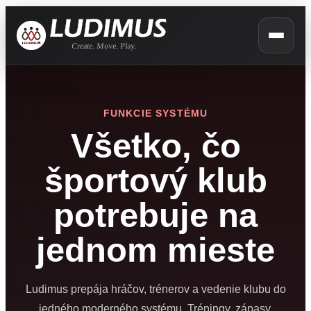
FUNKCIE SYSTÉMU
Všetko, čo
športový klub
potrebuje na
jednom mieste
Ludimus prepája hráčov, trénerov a vedenie klubu do
jedného moderného systému. Tréningy, zápasy,